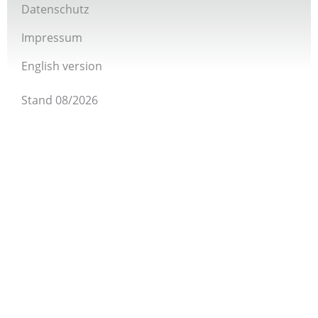
Giordano-Bruno-Stiftung bei Twitter
Datenschutz
Impressum
English version
Stand 08/2026