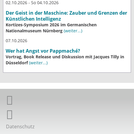
02.10.2026 - So 04.10.2026
Der Geist in der Maschine: Zauber und Grenzen der
Künstlichen Intelligenz
Kortizes-Symposium 2026 im Germanischen
Nationalmuseum Nürnberg
(weiter...)
07.10.2026
Wer hat Angst vor Pappmaché?
Vortrag, Book Release und Diskussion mit Jacques Tilly in
Düsseldorf
(weiter...)
Giordano-Bruno-Stiftung auf Facebook
Giordano-Bruno-Stiftung bei Twitter
Datenschutz