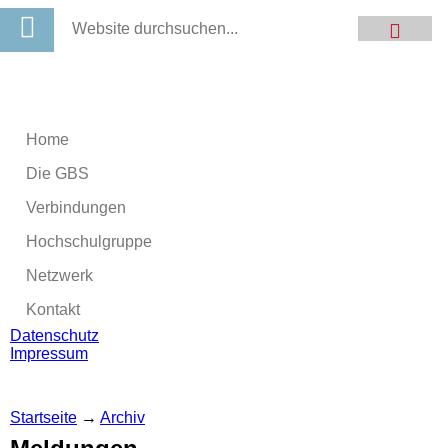
Suche
MENU
Suchformular
Home
Die GBS
Verbindungen
Hochschulgruppe
Netzwerk
Kontakt
Datenschutz
Impressum
Startseite
→
Archiv
Sie sind hier