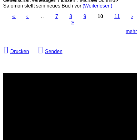
Gesellschaft verteidigen müssen": Michael Schmidt-
Salomon stellt sein neues Buch vor
Weiterlesen
«
‹
…
7
8
9
10
11
›
»
mehr
Drucken
Senden