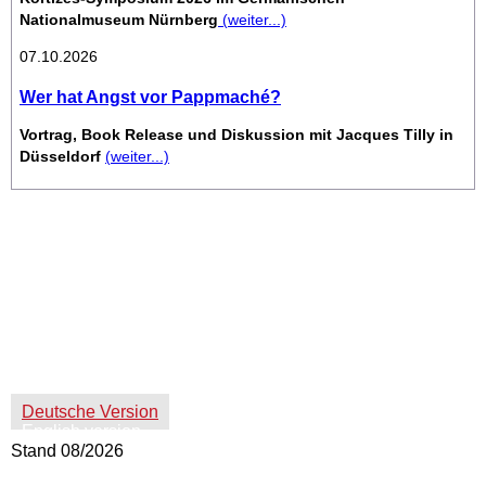
Nationalmuseum Nürnberg
(weiter...)
07.10.2026
Wer hat Angst vor Pappmaché?
Vortrag, Book Release und Diskussion mit Jacques Tilly in
Düsseldorf
(weiter...)
Giordano-Bruno-Stiftung auf Facebook
Giordano-Bruno-Stiftung bei Twitter
Datenschutz
Impressum
Deutsche Version
English version
Stand 08/2026