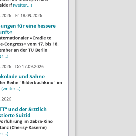
eldorf
(weiter...)
.2026 - Fr 18.09.2026
ungen für eine bessere
unft«
nternationaler «Cradle to
le-Congress« vom 17. bis 18.
ember an der TU Berlin
r...)
.2026 - Do 17.09.2026
okolade und Sahne
der Reihe "Bilderbuchkino" im
k
(weiter...)
9.2026
T“ und der ärztlich
stierte Suizid
vorführung im Zebra-Kino
tanz (Chérisy-Kaserne)
r...)