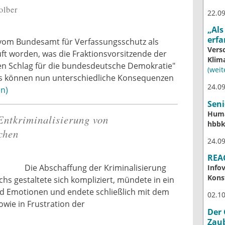
olber
22.09
„Als
erfa
 vom Bundesamt für Verfassungsschutz als
Vers
uft worden, was die Fraktionsvorsitzende der
Klim
ren Schlag für die bundesdeutsche Demokratie"
(weite
asis können nun unterschiedliche Konsequenzen
24.09
en
Seni
Huma
Entkriminalisierung von
hbb
chen
24.09
REAC
Die Abschaffung der Kriminalisierung
Info
Kons
s gestaltete sich kompliziert, mündete in ein
nd Emotionen und endete schließlich mit dem
02.10
wie in Frustration der
Der 
.
Zau