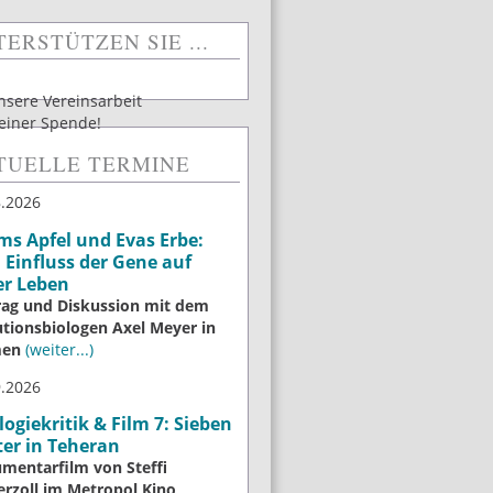
ERSTÜTZEN SIE ...
unsere Vereinsarbeit
 einer Spende!
TUELLE TERMINE
8.2026
s Apfel und Evas Erbe:
Einfluss der Gene auf
er Leben
rag und Diskussion mit dem
utionsbiologen Axel Meyer in
men
(weiter...)
9.2026
logiekritik & Film 7: Sieben
er in Teheran
mentarfilm von Steffi
erzoll im Metropol Kino