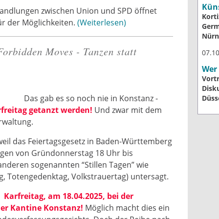
Küns
handlungen zwischen Union und SPD öffnet
Kort
r der Möglichkeiten.
Weiterlesen
Germ
Nürn
Forbidden Moves - Tanzen statt
07.1
Wer
Vort
Disku
Das gab es so noch nie in Konstanz -
Düss
freitag getanzt werden!
Und zwar mit dem
erwaltung.
weil das Feiertagsgesetz in Baden-Württemberg
ngen von Gründonnerstag 18 Uhr bis
nderen sogenannten “Stillen Tagen” wie
ag, Totengedenktag, Volkstrauertag) untersagt.
 Karfreitag, am 18.04.2025, bei der
der Kantine Konstanz!
Möglich macht dies ein