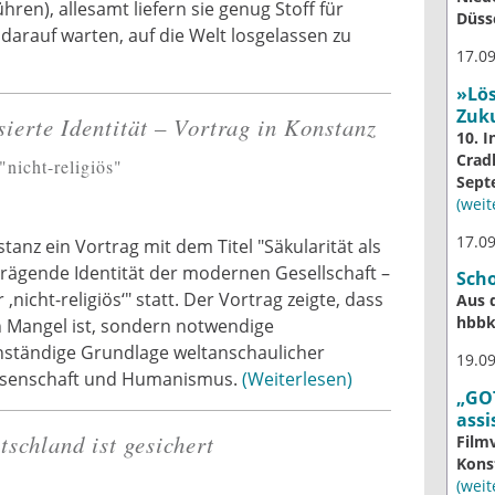
ühren), allesamt liefern sie genug Stoff für
Düss
darauf warten, auf die Welt losgelassen zu
17.09
»Lös
Zuk
sierte Identität – Vortrag in Konstanz
10. I
Crad
nicht-religiös"
Sept
(weite
17.09
tanz ein Vortrag mit dem Titel "Säkularität als
prägende Identität der modernen Gesellschaft –
Sch
nicht-religiös‘" statt. Der Vortrag zeigte, dass
Aus 
hbb
in Mangel ist, sondern notwendige
nständige Grundlage weltanschaulicher
19.0
issenschaft und Humanismus.
Weiterlesen
„GOT
assi
tschland ist gesichert
Film
Kons
(weite