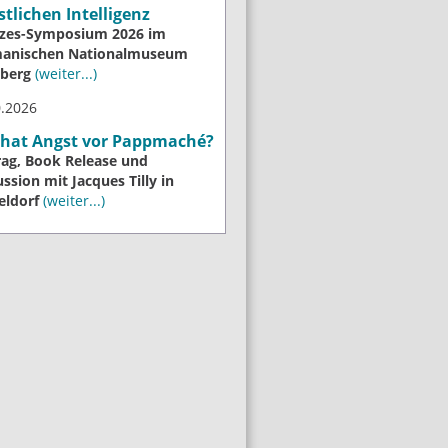
tlichen Intelligenz
izes-Symposium 2026 im
anischen Nationalmuseum
berg
(weiter...)
0.2026
 hat Angst vor Pappmaché?
rag, Book Release und
ssion mit Jacques Tilly in
eldorf
(weiter...)