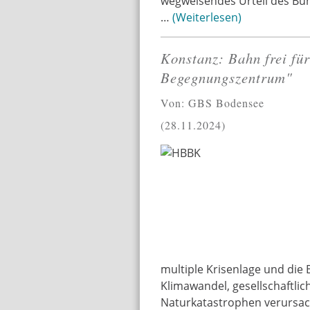
wegweisendes Urteil des Bu
…
Weiterlesen
Konstanz: Bahn frei fü
Begegnungszentrum"
Von: GBS Bodensee
28.11.2024
multiple Krisenlage und die
Klimawandel, gesellschaftlic
Naturkatastrophen verursa