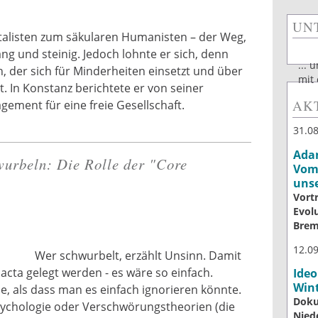
UNT
listen zum säkularen Humanisten – der Weg,
ng und steinig. Jedoch lohnte er sich, denn
... 
h, der sich für Minderheiten einsetzt und über
mit
t. In Konstanz berichtete er von seiner
AK
ement für eine freie Gesellschaft.
31.0
Adam
urbeln: Die Rolle der "Core
Vom 
uns
Vort
Evol
Bre
12.0
Wer schwurbelt, erzählt Unsinn. Damit
cta gelegt werden - es wäre so einfach.
Ideo
Wint
le, als dass man es einfach ignorieren könnte.
Doku
psychologie oder Verschwörungstheorien (die
Nied